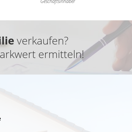
Geschäftsinhaber
lie
verkaufen?
rkwert ermitteln!
e