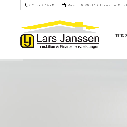
07135 - 95792 - 0
Mo. - Do. 09.00 - 12.00 Uhr und 14.00 bis 1
Immobi