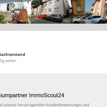
 Sachverstand
.
ig weiter.
iumpartner ImmoScout24
nd unserer hervorragenden Kundenbewertungen und