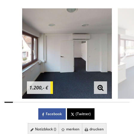
1.200,- €
Facebook
(Twitter)
Notizblock (
)
merken
drucken