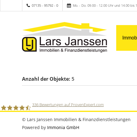
07135 - 95792 - 0
Mo. - Do. 09.00 - 12.00 Uhr und 14.00 bis 1
Immobi
Anzahl der
Objekte:
5
336
Bewertungen auf ProvenExpert.com
© Lars Janssen Immobilien & Finanzdienstleistungen
Lars Janssen Immobilien &Finanzdienstleistungen
Powered by
Immonia GmbH